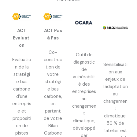
ACT
ACT Pas
Evaluati
à Pas
on
Co-
Outil de
Evaluatio
construc
diagnostic
Sensibilisati
n de la
tion de
de
on aux
stratégi
votre
vulnérabilit
enjeux de
e bas
stratégi
é des
l’adaptation
carbone
e bas
entreprises
au
d’une
carbone,
au
changemen
entrepris
en
changemen
t
e et
partant
t
climatique.
propositi
de votre
climatique,
50 % de
on de
Bilan
développé
l’atelier est
pistes
Carbone
par