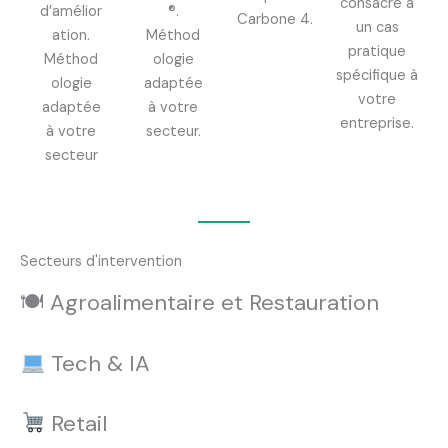
consacré à
d’amélior
®.
Carbone 4.
un cas
ation.
Méthod
pratique
Méthod
ologie
spécifique à
ologie
adaptée
votre
adaptée
à votre
entreprise.
à votre
secteur.
secteur
Secteurs d'intervention
🍽
Agroalimentaire et Restauration
Tech & IA
Retail